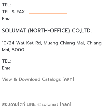
TEL:
+66 088 874 4253
TEL & FAX :
+66 076 540 533
Email:
phuket@solumat.co.th
SOLUMAT (NORTH-OFFICE) CO,LTD.
10/24 Wat Ket Rd, Muang Chiang Mai, Chiang
Mai, 5000
TEL:
+66 088 924 0945
Email:
cnx@solumat.co.th
View & Download Catalogs [คลิก]
สอบถามได้ที่ LINE @solumat [คลิก]