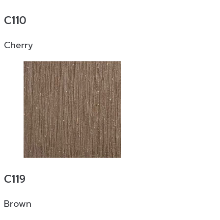
C110
Cherry
C119
Brown