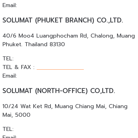
Email:
info@solumat.co.th
SOLUMAT (PHUKET BRANCH) CO.,LTD.
40/6 Moo4 Luangphocham Rd, Chalong, Muang
Phuket. Thailand 83130
TEL:
+66 088 874 4253
TEL & FAX :
+66 076 540 533
Email:
phuket@solumat.co.th
SOLUMAT (NORTH-OFFICE) CO,LTD.
10/24 Wat Ket Rd, Muang Chiang Mai, Chiang
Mai, 5000
TEL:
+66 088 924 0945
Email:
cnx@solumat.co.th