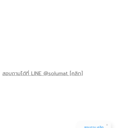
สอบถามได้ที่ LINE @solumat [คลิก]
สอบถาม คลิก