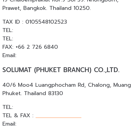
Prawet, Bangkok. Thailand 10250.
TAX ID : 0105548102523
TEL:
+66 2 726 6840
TEL:
+66 063 926 6226
FAX: +66 2 726 6840
Email:
info@solumat.co.th
SOLUMAT (PHUKET BRANCH) CO.,LTD.
40/6 Moo4 Luangphocham Rd, Chalong, Muang
Phuket. Thailand 83130
TEL:
+66 088 874 4253
TEL & FAX :
+66 076 540 533
Email:
phuket@solumat.co.th