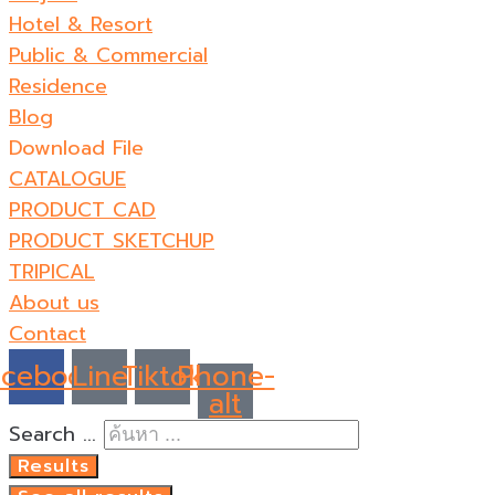
Hotel & Resort
Public & Commercial
Residence
Blog
Download File
CATALOGUE
PRODUCT CAD
PRODUCT SKETCHUP
TRIPICAL
About us
Contact
acebook
Line
Tiktok
Phone-
alt
Search ...
Results