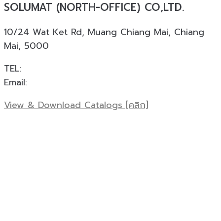
SOLUMAT (NORTH-OFFICE) CO,LTD.
10/24 Wat Ket Rd, Muang Chiang Mai, Chiang
Mai, 5000
TEL:
+66 088 924 0945
Email:
cnx@solumat.co.th
View & Download Catalogs [คลิก]