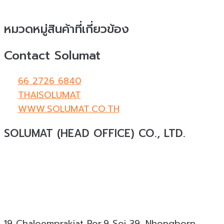
หมวดหมู่สินค้าที่เกี่ยวข้อง
Contact Solumat
66 2726 6840
THAISOLUMAT
WWW.SOLUMAT.CO.TH
SOLUMAT (HEAD OFFICE) CO., LTD.
Solumat
ผู้เชี่ยวชาญด้านวัสดุทดแทนธรรมชาติสำหรับ
งานสถาปัตยกรรมและงานตกแต่งครบวงจร ให้บริการ
ออกแบบ ผลิต และติดตั้ง โดยมีประสบการณ์มากกว่า 19
ปี พร้อมผลงานกว่า 18,000 โครงการทั่วประเทศ
19 Chaloemprakiat Ror.9 Soi 39. Nhongborn,