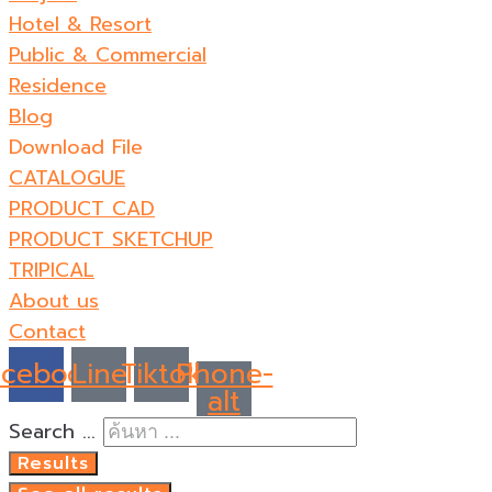
Hotel & Resort
Public & Commercial
Residence
Blog
Download File
CATALOGUE
PRODUCT CAD
PRODUCT SKETCHUP
TRIPICAL
About us
Contact
acebook
Line
Tiktok
Phone-
alt
Search ...
Results