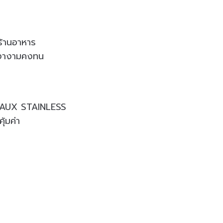
ร้านอาหาร
มเงางามคงทน
 FAUX STAINLESS
้มค่า