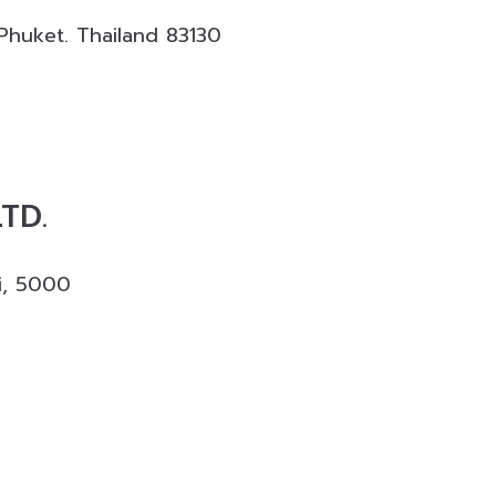
uket. Thailand 83130
TD.
i, 5000