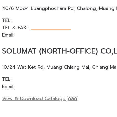
40/6 Moo4 Luangphocham Rd, Chalong, Muang Ph
TEL:
+66 088 874 4253
TEL & FAX :
+66 076 540 533
Email:
phuket@solumat.co.th
SOLUMAT (NORTH-OFFICE) CO,L
10/24 Wat Ket Rd, Muang Chiang Mai, Chiang Ma
TEL:
+66 088 924 0945
Email:
cnx@solumat.co.th
View & Download Catalogs [คลิก]