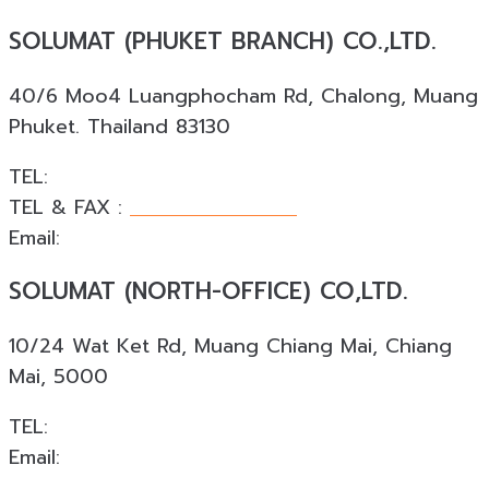
SOLUMAT (PHUKET BRANCH) CO.,LTD.
40/6 Moo4 Luangphocham Rd, Chalong, Muang
Phuket. Thailand 83130
TEL:
+66 088 874 4253
TEL & FAX :
+66 076 540 533
Email:
phuket@solumat.co.th
SOLUMAT (NORTH-OFFICE) CO,LTD.
10/24 Wat Ket Rd, Muang Chiang Mai, Chiang
Mai, 5000
TEL:
+66 088 924 0945
Email:
cnx@solumat.co.th