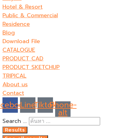
Hotel & Resort
Public & Commercial
Residence
Blog
Download File
CATALOGUE
PRODUCT CAD
PRODUCT SKETCHUP
TRIPICAL
About us
Contact
acebook
Line
Tiktok
Phone-
alt
Search ...
Results