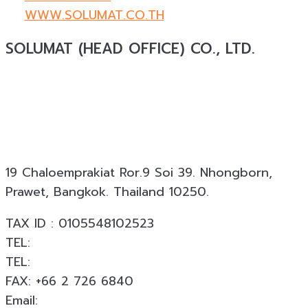
WWW.SOLUMAT.CO.TH
SOLUMAT (HEAD OFFICE) CO., LTD.
Solumat
ผู้เชี่ยวชาญด้านวัสดุทดแทนธรรมชาติสำหรับ
งานสถาปัตยกรรมและงานตกแต่งครบวงจร ให้บริการ
ออกแบบ ผลิต และติดตั้ง โดยมีประสบการณ์มากกว่า 19
ปี พร้อมผลงานกว่า 18,000 โครงการทั่วประเทศ
19 Chaloemprakiat Ror.9 Soi 39. Nhongborn,
Prawet, Bangkok. Thailand 10250.
TAX ID : 0105548102523
TEL:
+66 2 726 6840
TEL:
+66 063 926 6226
FAX: +66 2 726 6840
Email:
info@solumat.co.th