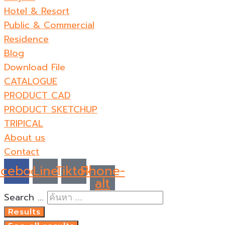
Hotel & Resort
Public & Commercial
Residence
Blog
Download File
CATALOGUE
PRODUCT CAD
PRODUCT SKETCHUP
TRIPICAL
About us
Contact
acebook
Line
Tiktok
Phone-
alt
Search ...
Results