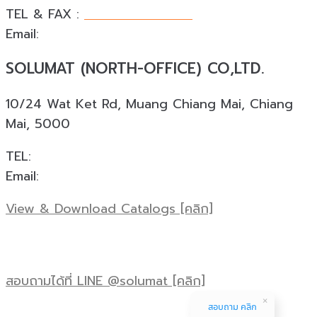
TEL & FAX :
+66 076 540 533
Email:
phuket@solumat.co.th
SOLUMAT (NORTH-OFFICE) CO,LTD.
10/24 Wat Ket Rd, Muang Chiang Mai, Chiang
Mai, 5000
TEL:
+66 088 924 0945
Email:
cnx@solumat.co.th
View & Download Catalogs [คลิก]
สอบถามได้ที่ LINE @solumat [คลิก]
สอบถาม คลิก