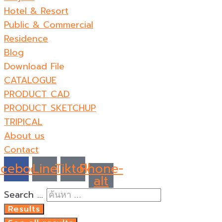
Hotel & Resort
Public & Commercial
Residence
Blog
Download File
CATALOGUE
PRODUCT CAD
PRODUCT SKETCHUP
TRIPICAL
About us
Contact
acebook
Line
Tiktok
Phone-
alt
Search ...
Results