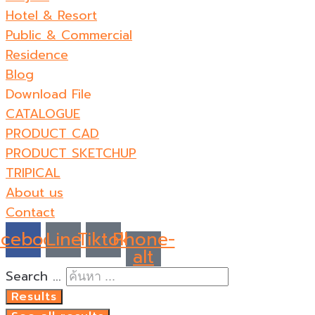
Hotel & Resort
Public & Commercial
Residence
Blog
Download File
CATALOGUE
PRODUCT CAD
PRODUCT SKETCHUP
TRIPICAL
About us
Contact
acebook
Line
Tiktok
Phone-
alt
Search ...
Results