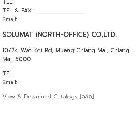
TEL:
+66 088 874 4253
TEL & FAX :
+66 076 540 533
Email:
phuket@solumat.co.th
SOLUMAT (NORTH-OFFICE) CO,LTD.
10/24 Wat Ket Rd, Muang Chiang Mai, Chiang
Mai, 5000
TEL:
+66 088 924 0945
Email:
cnx@solumat.co.th
View & Download Catalogs [คลิก]