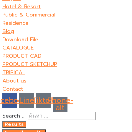
Hotel & Resort
Public & Commercial
Residence
Blog
Download File
CATALOGUE
PRODUCT CAD
PRODUCT SKETCHUP
TRIPICAL
About us
Contact
acebook
Line
Tiktok
Phone-
alt
Search ...
Results