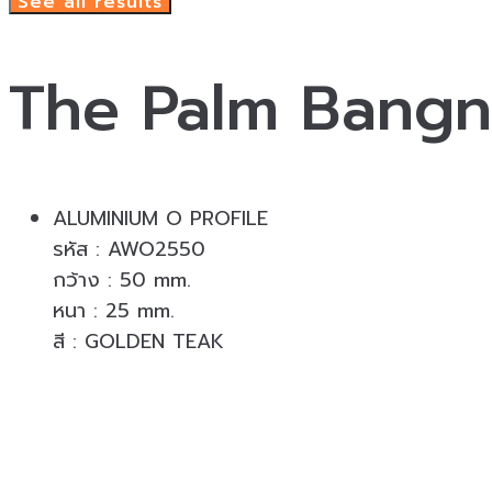
See all results
The Palm Bangn
ALUMINIUM O PROFILE
รหัส : AWO2550
กว้าง : 50 mm.
หนา : 25 mm.
สี : GOLDEN TEAK