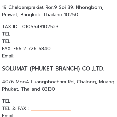
19 Chaloemprakiat Ror.9 Soi 39. Nhongborn,
Prawet, Bangkok. Thailand 10250.
TAX ID : 0105548102523
TEL:
+66 2 726 6840
TEL:
+66 063 926 6226
FAX: +66 2 726 6840
Email:
info@solumat.co.th
SOLUMAT (PHUKET BRANCH) CO.,LTD.
40/6 Moo4 Luangphocham Rd, Chalong, Muang
Phuket. Thailand 83130
TEL:
+66 088 874 4253
TEL & FAX :
+66 076 540 533
Email:
phuket@solumat.co.th