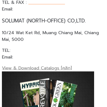
TEL & FAX :
+66 076 540 533
Email:
phuket@solumat.co.th
SOLUMAT (NORTH-OFFICE) CO,LTD.
10/24 Wat Ket Rd, Muang Chiang Mai, Chiang
Mai, 5000
TEL:
+66 088 924 0945
Email:
cnx@solumat.co.th
View & Download Catalogs [คลิก]