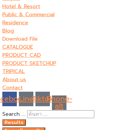
Hotel & Resort
Public & Commercial
Residence
Blog
Download File
CATALOGUE
PRODUCT CAD
PRODUCT SKETCHUP
TRIPICAL
About us
Contact
acebook
Line
Tiktok
Phone-
alt
Search ...
Results