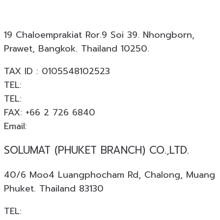
ปี พร้อมผลงานกว่า 18,000 โครงการทั่วประเทศ
19 Chaloemprakiat Ror.9 Soi 39. Nhongborn,
Prawet, Bangkok. Thailand 10250.
TAX ID : 0105548102523
TEL:
+66 2 726 6840
TEL:
+66 063 926 6226
FAX: +66 2 726 6840
Email:
info@solumat.co.th
SOLUMAT (PHUKET BRANCH) CO.,LTD.
40/6 Moo4 Luangphocham Rd, Chalong, Muang
Phuket. Thailand 83130
TEL:
+66 088 874 4253